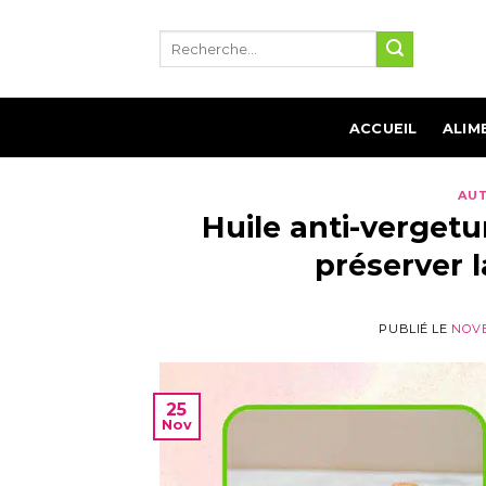
Aller
au
contenu
ACCUEIL
ALIM
AUT
Huile anti-vergetu
préserver 
PUBLIÉ LE
NOVE
25
Nov