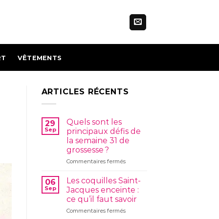
RT
VÊTEMENTS
ARTICLES RÉCENTS
Quels sont les
29
Sep
principaux défis de
la semaine 31 de
grossesse ?
sur
Commentaires fermés
Quels
sont
Les coquilles Saint-
06
les
Sep
Jacques enceinte :
principaux
ce qu’il faut savoir
défis
sur
Commentaires fermés
de
Les
la