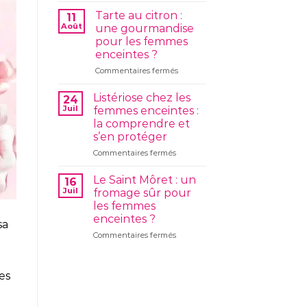
coquilles
semaine
Tarte au citron :
11
Saint-
31
Août
une gourmandise
Jacques
de
pour les femmes
enceinte
grossesse ?
enceintes ?
:
ce
sur
Commentaires fermés
qu’il
Tarte
faut
au
Listériose chez les
24
savoir
citron :
Juil
femmes enceintes :
une
la comprendre et
gourmandise
s’en protéger
pour
les
sur
Commentaires fermés
femmes
Listériose
enceintes ?
chez
Le Saint Môret : un
16
les
Juil
fromage sûr pour
femmes
les femmes
enceintes
enceintes ?
:
sa
la
sur
Commentaires fermés
comprendre
Le
et
Saint
s’en
Môret
es
protéger
:
un
fromage