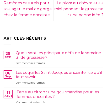
Remèdes naturels pour
La pizza au chèvre et au
soulager le mal de gorge
miel pendant la grossesse
chez la femme enceinte
: une bonne idée ?
ARTICLES RÉCENTS
Quels sont les principaux défis de la semaine
29
Sep
31 de grossesse ?
sur
Commentaires fermés
Quels
sont
Les coquilles Saint-Jacques enceinte : ce qu’il
06
les
Sep
faut savoir
principaux
sur
Commentaires fermés
défis
Les
de
coquilles
la
Tarte au citron : une gourmandise pour les
11
Saint-
semaine
Août
femmes enceintes ?
Jacques
31
sur
Commentaires fermés
enceinte
de
Tarte
: