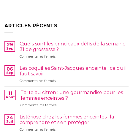
ARTICLES RÉCENTS
Quels sont les principaux défis de la semaine
29
Sep
31 de grossesse ?
sur
Commentaires fermés
Quels
sont
Les coquilles Saint-Jacques enceinte : ce qu’il
06
les
Sep
faut savoir
principaux
sur
Commentaires fermés
défis
Les
de
coquilles
la
Tarte au citron : une gourmandise pour les
11
Saint-
semaine
Août
femmes enceintes ?
Jacques
31
sur
Commentaires fermés
enceinte
de
Tarte
:
grossesse ?
au
ce
Listériose chez les femmes enceintes : la
24
citron :
qu’il
Juil
comprendre et s’en protéger
une
faut
sur
Commentaires fermés
gourmandise
savoir