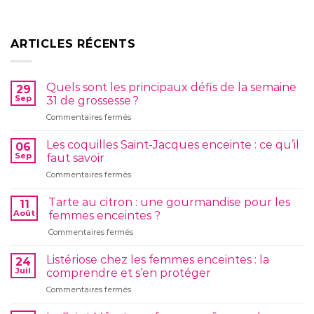
ARTICLES RÉCENTS
Quels sont les principaux défis de la semaine
29
Sep
31 de grossesse ?
sur
Commentaires fermés
Quels
sont
Les coquilles Saint-Jacques enceinte : ce qu’il
06
les
Sep
faut savoir
principaux
sur
Commentaires fermés
défis
Les
de
coquilles
la
Tarte au citron : une gourmandise pour les
11
Saint-
semaine
Août
femmes enceintes ?
Jacques
31
sur
Commentaires fermés
enceinte
de
Tarte
:
grossesse ?
au
ce
Listériose chez les femmes enceintes : la
24
citron :
qu’il
Juil
comprendre et s’en protéger
une
faut
sur
Commentaires fermés
gourmandise
savoir
Listériose
pour
chez